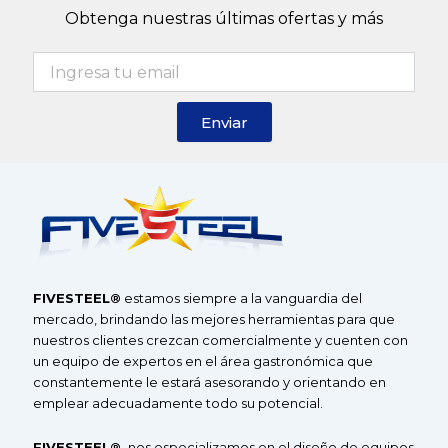
t
e
t
Obtenga nuestras últimas ofertas y más
a
b
u
g
o
b
r
o
e
a
k
Enviar
m
F
IVE
S
TEEL®
estamos siempre a la vanguardia del
mercado, brindando las mejores herramientas para que
nuestros clientes crezcan comercialmente y cuenten con
un equipo de expertos en el área gastronómica que
constantemente le estará asesorando y orientando en
emplear adecuadamente todo su potencial.
F
IVESTEEL
®
,
nos especializamos en el diseño de equipos