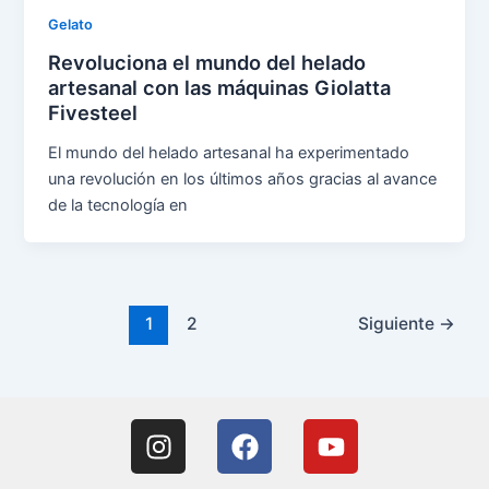
Gelato
Revoluciona el mundo del helado
artesanal con las máquinas Giolatta
Fivesteel
El mundo del helado artesanal ha experimentado
una revolución en los últimos años gracias al avance
de la tecnología en
1
2
Siguiente
→
I
F
Y
n
a
o
s
c
u