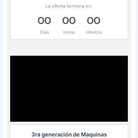
La oferta termina en
0
0
0
0
0
0
Días
Horas
Minutos
3ra generación de Maquinas