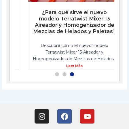
¿Para qué sirve el nuevo
modelo Terratwist Mixer 13
e
Aireador y Homogenizador de
Mezclas de Helados y Paletas?
Descubre cómo el nuevo modelo
er
Terratwist Mixer 13 Aireador y
Homogenizador de Mezclas de Helados...
Leer Más
I
F
Y
n
a
o
s
c
u