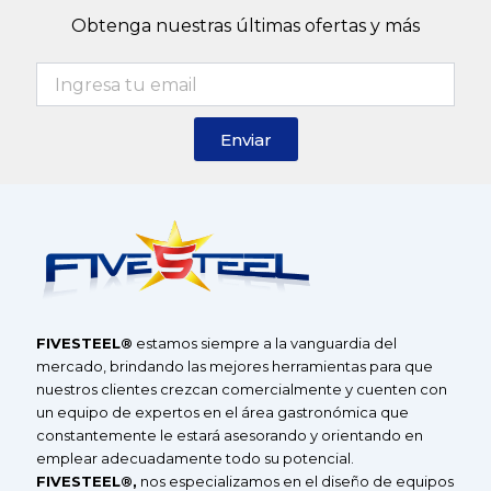
t
e
t
Obtenga nuestras últimas ofertas y más
a
b
u
g
o
b
r
o
e
a
k
Enviar
m
F
IVE
S
TEEL®
estamos siempre a la vanguardia del
mercado, brindando las mejores herramientas para que
nuestros clientes crezcan comercialmente y cuenten con
un equipo de expertos en el área gastronómica que
constantemente le estará asesorando y orientando en
emplear adecuadamente todo su potencial.
F
IVESTEEL
®
,
nos especializamos en el diseño de equipos