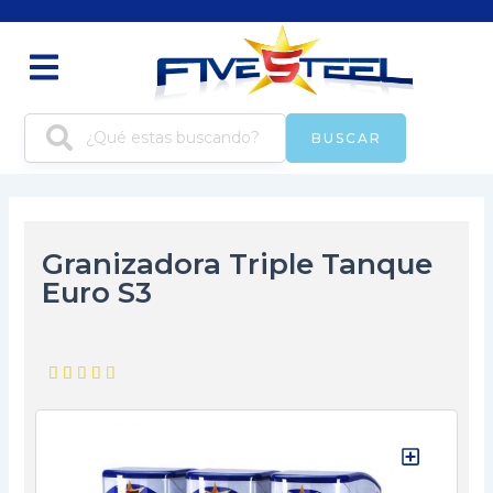
Ir
al
contenido
BUSCAR
Granizadora Triple Tanque
Euro S3
5/5




