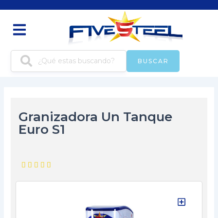
Ir
al
contenido
BUSCAR
Granizadora Un Tanque
Euro S1
5/5




