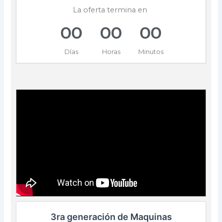
La oferta termina en
0
0
0
0
0
0
Días
Horas
Minutos
3ra generación de Maquinas