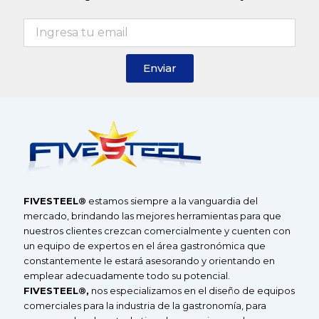
a
b
u
g
o
b
r
o
e
a
k
Enviar
m
F
IVE
S
TEEL®
estamos siempre a la vanguardia del
mercado, brindando las mejores herramientas para que
nuestros clientes crezcan comercialmente y cuenten con
un equipo de expertos en el área gastronómica que
constantemente le estará asesorando y orientando en
emplear adecuadamente todo su potencial.
F
IVESTEEL
®
,
nos especializamos en el diseño de equipos
comerciales
para la industria de la gastronomía, para