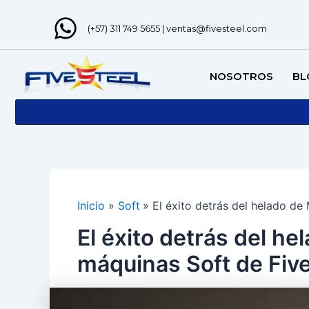
Ir
Navegación
al
de
(+57) 311 749 5655 | ventas@fivesteel.com
contenido
entradas
NOSOTROS
BL
Inicio
Soft
El éxito detrás del helado de
El éxito detrás del h
máquinas Soft de Five