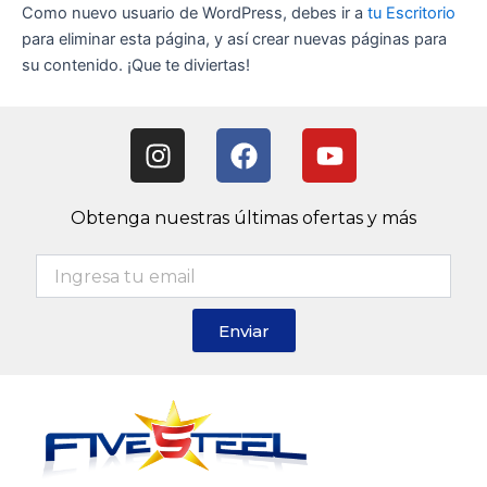
Como nuevo usuario de WordPress, debes ir a
tu Escritorio
para eliminar esta página, y así crear nuevas páginas para
su contenido. ¡Que te diviertas!
I
F
Y
n
a
o
s
c
u
t
e
t
Obtenga nuestras últimas ofertas y más
a
b
u
g
o
b
r
o
e
a
k
Enviar
m