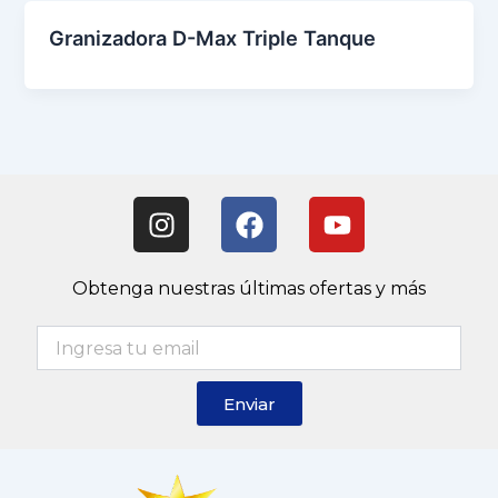
Granizadora D-Max Triple Tanque
I
F
Y
n
a
o
s
c
u
t
e
t
Obtenga nuestras últimas ofertas y más
a
b
u
g
o
b
r
o
e
a
k
Enviar
m